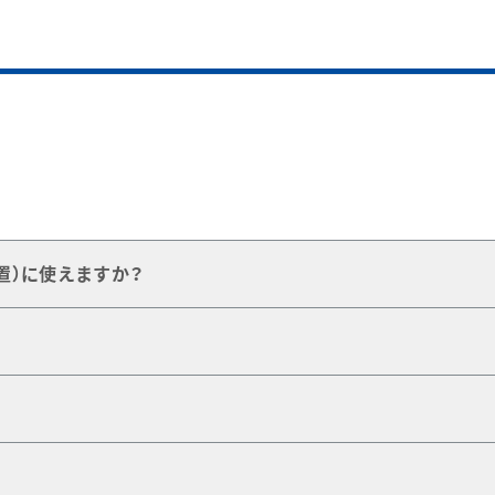
置）に使えますか？
す。
の対応、およびZ複合機器受験も可能です。
ル
や
チューブ・ベンダー
などをご用意できます。
をご用意できます。