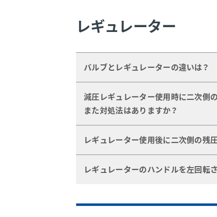
西日本サービス・センター 0798-77-15
レギュレーター
※平日 9:00～17:15 お昼休み12:00～
電子メール問い合わせ:
東日本サービス・センター
east.cs@J
バルブとレギュレーターの違いは？
西日本サービス・センター
west.cs@J
バルブは「流量」の制御を目的とする
減圧レギュレーター使用時に二次側の
組みや実際の動きは違うものです。
また対処法はありますか？
これは「ドループ」という減圧レギュ
レギュレーター使用後に二次側の残圧
って起こります。
完全に「ドループ」を無くすことはで
二次側にティー配管でバルブを設置す
レギュレーターのハンドルを左回転さ
ーを使う」などで軽減が可能です。
ざいます。
これは「クリープ」という現象で、ポ
は一次側にフィルターを設置する方法