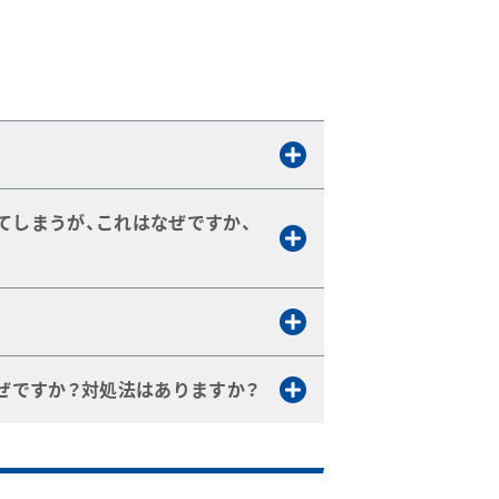
。外見はよく似ていますが、内部の仕
てしまうが、これはなぜですか、
だ時で応力が一貫していないことによ
う」「ドームロード式のレギュレータ
側残圧を排出する機構を備えたものもご
ぜですか？対処法はありますか？
象と言われております。これを防ぐに
組み込んだものもございます。