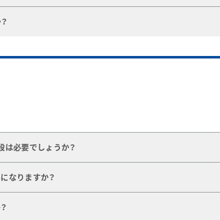
ム・ソリューションズ）
を行っております。お気軽にサービス・
？
ご参照ください。
ば、最寄りのスウェージロック指定販売会社をご紹介いたしま
スウェージロック指定販売会社のグローバル・ネットワークでお
01
500
社は、
ウェブサイト
でも検索可能です。
13:00
apan.swagelok.solutions
apan.swagelok.solutions
段は必要でしょうか？
技量は必要ございません。締め付けは回転数で管理できるな
になりますか？
、継手が十分に締め付けられているかどうかの確認が可能です
よります。「
チューブ技術資料
」をご参照ください。
？