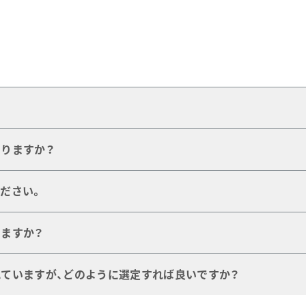
的とするもので、なおかつ何らかの補強構造と専用金具（継手）
りますか？
、樹脂ホース内側のコア材質には、シリコーンやPTFE、PFA
ださい。
場合、振動吸収したい場合をはじめ、施工をしやすくしたい場
ますか？
管に比べて一般的に高価）をはじめ、流体の透過（樹脂ホースの
ていますが、どのように選定すれば良いですか？
、使用流体、流量、ホースの動きなど、さまざまな配慮が必要で