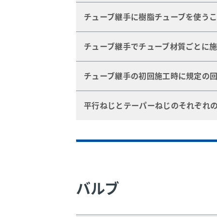
25回の着脱テストを行っており、漏
チューブ継手に樹脂チューブを使うこ
製品テスト・レポートもご用意できま
一部の樹脂チューブを除いてご使用可
チューブ継手でチューブ材質ごとに施
軟質の樹脂チューブには必ずインサー
ステンレス鋼チューブ、銅チューブあ
チューブ継手の初回施工時に規定の
サイズによる施工要領につきましては
1 インチ、25 ｍｍ以下のサイズの場合は
再取り付けの脱着回数が極端に減少
平行ねじとテーパーねじのそれぞれ
1/16 インチ、1/8 インチ、3/16 イ
1 インチ、25 ｍｍを超えるサイズ
平行ねじはシール材にガスケットもし
テーパーねじはシール・テープを使用
バルブ