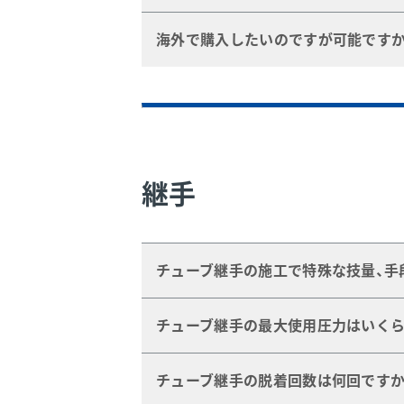
組付けサービス（Swagelok カスタ
海外で購入したいのですが可能ですか
配管ユニット製作サービスのFAQ
も
可能です。地域をお知らせいただけれ
電話問い合わせ:
6大陸70ヵ国、200か所を超える
東日本サービス・センター 045-947-10
す。
西日本サービス・センター 0798-77-1
最寄りのスウェージロック指定版売会
※平日 9:00～17:15 お昼休み12:00～
継手
電子メール問い合わせ:
東日本サービス・センター
east.cs@J
西日本サービス・センター
west.cs@J
チューブ継手の施工で特殊な技量、手
チューブ継手の施工においては特殊な
チューブ継手の最大使用圧力はいくら
またギャップ検査ゲージの使用により
す。
ご使用チューブの材質、サイズ、肉厚に
チューブ継手の脱着回数は何回ですか