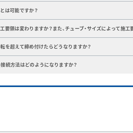
れの無い接続を確認しています。
とは可能ですか？
す。
能です。
工要領は変わりますか？また、チューブ・サイズによって施工
トをご使用ください。
るいは樹脂チューブなど、材質に関わらず施工要領は同じです
回転を超えて締め付けたらどうなりますか？
、以下のとおり締め付け時のナット回転数が変わります。
1-1/4回転
する可能性がございます。
の接続方法はどのようになりますか？
ンチ、2 ｍｍ、３ ｍｍ、４ ｍｍの場合は3/4回転
の場合は、専用工具もご用意できます。
くはOリングを使用します。
します。