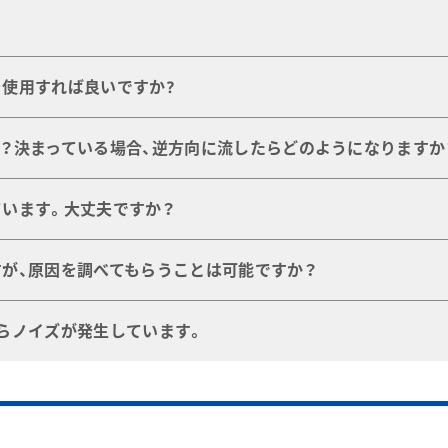
です。
使用すれば良いですか?
キットおよび手順書をご用意しております。
が基本となります。例えばステンレス鋼よりも真ちゅう、銅、
？決まっている場合、逆方向に流したらどのようになりますか
奨されず、クリーニングしたバルブの必要な部分に最小限の
催のセミナー「安全な酸素配管システムの基礎知識」や、「
酸素
決まっておりませんが、他の多くのバルブは流れ方向が決まっ
います。大丈夫ですか？
ください。逆方向に流した場合はさまざまなトラブルの原因と
に達した時に「全開」になる機構を備えたもので、それにより、
が、原因を調べてもらうことは可能ですか？
達した時に「徐々」に開くものですので、「徐々」に開く過程で
破壊されてしまう可能性があります。くれぐれも「圧力逃がし弁
は、さまざまな要因が考えられます。弊社にご返送いただけれ
らノイズが発生しています。
を完全に除去した状態のもの）と共に、使用流体証明書、システム
ービス・センターまでお問い合わせください。
ものです。バルブの最大流量がご使用システムの流量に近いも
ブの一次側圧力に近い状態でご使用の場合にも生じることがあ
カタログ
をご参照ください。
01