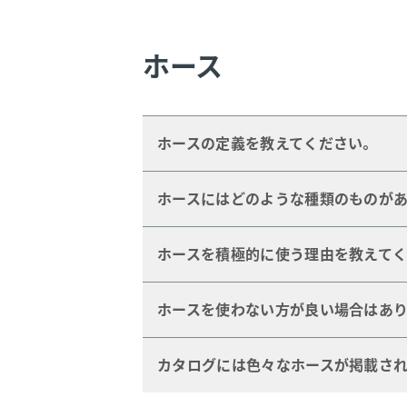
ホース
ホースの定義を教えてください。
液体、固体、および気体を搬送する目
ホースにはどのような種類のものがあ
す。
メタル・ホース、樹脂ホースなどがあり
ホースを積極的に使う理由を教えてく
配管に何らかの理由で柔軟性が必要な
ホースを使わない方が良い場合はあり
コスト対効果を重視する場合（固定配
カタログには色々なホースが掲載され
合などが挙げられます。
適切なホースの選定には、温度、圧力