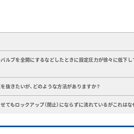
00
13:00
apan.swagelok.solutions
apan.swagelok.solutions
もので、レギュレーターは「圧力」の制御を目的とするものです
バルブを全開にするなどしたときに設定圧力が徐々に低下し
レーター特有の現象です。内部のスプリングが伸びた時と縮ん
を抜きたいが、どのような方法がありますか？
きませんが、「出来るだけ長くてバネ定数の低いスプリングを使
る方法が一般的ですが、レギュレーター内部に自動的に2次
せてもロックアップ（閉止）にならずに流れているがこれはな
ペットとシートの間に小さなごみなどが挟まることで起きる現
が最も一般的です。あらかじめ、一次側接続口にフィルターを