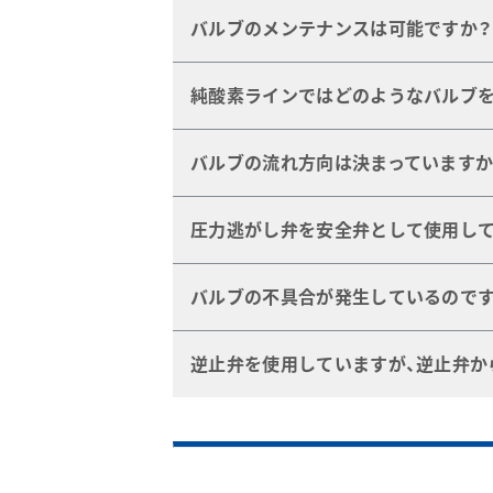
バルブのメンテナンスは可能ですか？
お客さまご自身でメンテナンスは可能
純酸素ラインではどのようなバルブを
多くのバルブにおいてメンテナンス・
酸素に対して難燃性の材質を選ぶこと
バルブの流れ方向は決まっていますか
す。さらに禁油品のバルブの使用は推
いとされております。詳しくは弊社主
ボール・バルブに関しては流れ方向は
圧力逃がし弁を安全弁として使用して
ります。
印されておりますのでそれに従って
ださい。
本来、安全弁というものは、設定圧力
バルブの不具合が発生しているのです
す。一方圧力逃がし弁は、設定圧力に
合、システムが過剰圧力にさらされ、
バルブをはじめ、製品の不具合発生に
逆止弁を使用していますが、逆止弁か
とはおやめください。
希望の際には、不具合製品（使用流体
間、開閉頻度等）をご準備のうえ、サ
この状態はチャタリングと呼ばれる
た、バルブのクラッキング圧力がバル
電話問い合わせ:
逆止弁カタログ
および
圧力逃がし弁
東日本サービス・センター 045-947-10