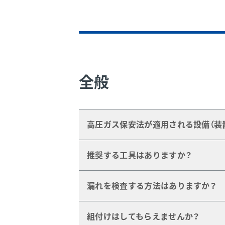
全般
高圧ガス保安法が適用される設備（装
認定バルブ、認定継手をご用意できま
推奨する工具はありますか？
また、高圧ガス設備試験（KHK受験）
認証のFAQ
をご参照ください。
チューブ・カッター
、
バリ取り用ツー
漏れを検査する方法はありますか？
ガスであれば
漏れ検出液（スヌープ）
組付けはしてもらえませんか？